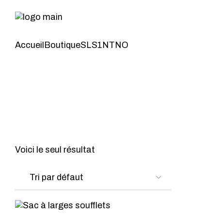
Skip
to
the
content
Accueil
Boutique
SLS1NTNO
Voici le seul résultat