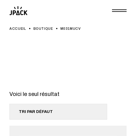
Skip
to
the
content
ACCUEIL
BOUTIQUE
M031MUCV
Voici le seul résultat
TRI PAR DÉFAUT