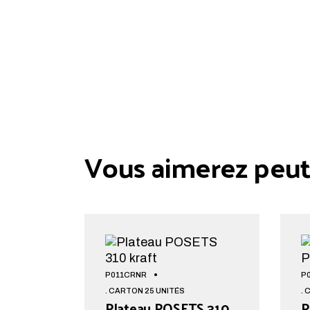
Vous aimerez peut-
P011CRNR
P
. CARTON 25 UNITÉS
. 
Plateau POSETS 310
P