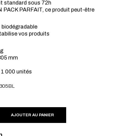
it standard sous 72h
N PACK PARFAIT, ce produit peut-être
t biodégradable
tabilise vos produits
 g
305 mm
 1 000 unités
305BL
anc quantité
AJOUTER AU PANIER
n