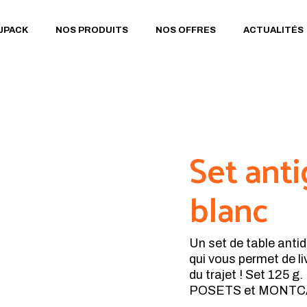
JPACK
NOS PRODUITS
NOS OFFRES
ACTUALITÉS
SENTATION
PACK 72
 VALEURS
JE PERSONNALISE
 ENGAGEMENTS
JE SUR-MESURE
PRÉSENTATION
PACK 72
NOS VALEURS
JE PERSONNALISE
NOS ENGAGEMENTS
JE SUR-MESURE
Set anti
blanc
Un set de table anti
qui vous permet de l
du trajet ! Set 125 g
POSETS et MONTC