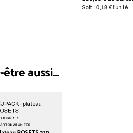
Soit : 0,18 € l’unité
être aussi…
011CRNR
CARTON 25 UNITÉS
lateau POSETS 310