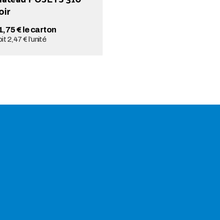
oir
1,75 € le carton
it 2,47 € l’unité
AJOUTER AU PANIER