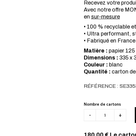
Recevez votre produ
Avec notre offre MO
en
sur-mesure
• 100 % recyclable e
• Ultra performant, s
• Fabriqué en France
Matière :
papier 125
Dimensions :
335 x 
Couleur :
blanc
Quantité :
carton de
RÉFÉRENCE : SE335
Nombre de cartons
Set antiglisse 305 bl
-
+
180,00 € Le carto