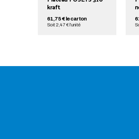
kraft
n
61,75 € le carton
6
Soit 2,47 € l’unité
So
AJOUTER AU PANIER