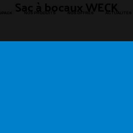
Sac à bocaux WECK
JPACK
NOS PRODUITS
NOS OFFRES
ACTUALITÉS
SENTATION
PACK 72
 VALEURS
JE PERSONNALISE
 ENGAGEMENTS
JE SUR-MESURE
PRÉSENTATION
PACK 72
NOS VALEURS
JE PERSONNALISE
NOS ENGAGEMENTS
JE SUR-MESURE